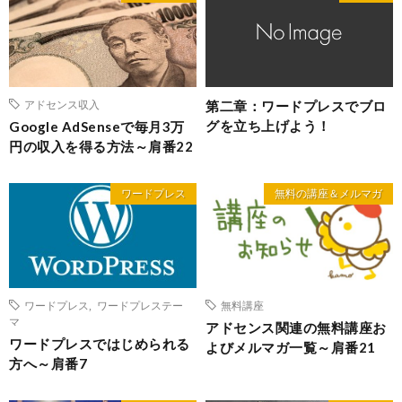
第二章：ワードプレスでブロ
アドセンス収入
グを立ち上げよう！
Google AdSenseで毎月3万
円の収入を得る方法～肩番22
ワードプレス
無料の講座＆メルマガ
ワードプレス
,
ワードプレステー
無料講座
マ
アドセンス関連の無料講座お
ワードプレスではじめられる
よびメルマガ一覧～肩番21
方へ～肩番7