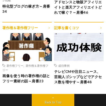
グ戦略
アドセンスと物販アフィリエ
特化型ブログの稼ぎ方～肩番
イトと楽天アフィリエイトど
34
れで稼ぐ？～肩番46
著作権＆著作権フリー
記事を書くコツ
著作権フリー
,
著作権＆著作権フ
成功事例
リー
テレビCMや注目ニュース、
画像を使う時の著作権の話と
芸能人ゴシップなどでアクセ
フリー素材の話～肩番23
ス数を増やす～肩番48
Back to Top