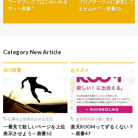
ワードプレスではじめられる
ブログサークルに参加して
方へ～肩番7
ませんか？～肩番18
Category New Article
SEO対策
おススメ
記事を上位表示させる方法
楽天ROOMで稼ぐ裏技
一番見て欲しいページを上位
楽天ROOMってずるくない？
表示させよう～肩番52
～肩番47