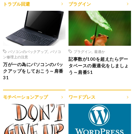
トラブル回避
プラグイン
パソコンのバックアップ
,
パソコ
プラグイン
,
最適か
ン修理上の注意
記事数が100を超えたらデー
万が一の為にパソコンのバッ
タベースの最適化をしましょ
クアップをしておこう～肩番
う～肩番51
31
モチベーションアップ
ワードプレス