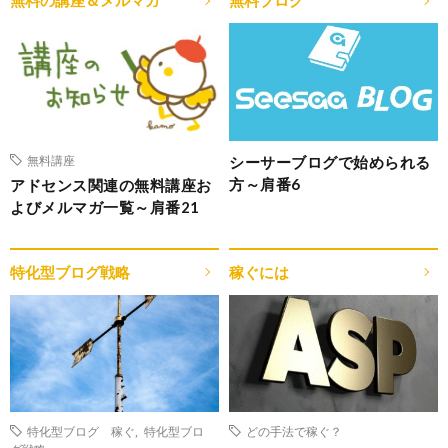
無料の講座＆メルマガ
無料ブログ
シーサーブログで始められる
無料講座
方～肩番6
アドセンス関連の無料講座お
よびメルマガ一覧～肩番21
特化型ブログ戦略
稼ぐには
特化型ブログ 稼ぐ
,
特化型ブロ
どの手法で稼ぐ？