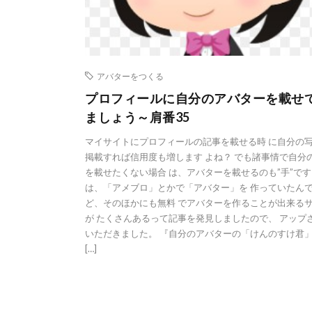
アバターをつくる
プロフィールに自分のアバターを載せ
ましょう～肩番35
マイサイトにプロフィールの記事を載せる時 に自分の
掲載すれば信用度も増します よね？ でも諸事情で自分
を載せたくない場合 は、アバターを載せるのも”手”です
は、「アメブロ」とかで「アバター」を 作っていたん
ど、そのほかにも無料 でアバターを作ることが出来る
が たくさんあるって記事を発見しましたので、 アップ
いただきました。 『自分のアバターの「けんのすけ君
[…]