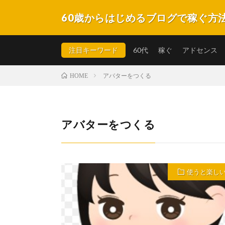
60歳からはじめるブログで稼ぐ方
自らの実体験を元に60才くらいの方でもクリック型報
不明な点はどうぞお気軽にお問合せ下さい。
注目キーワード
60代
稼ぐ
アドセンス
アバターをつくる
HOME
アバターをつくる
使うと楽し