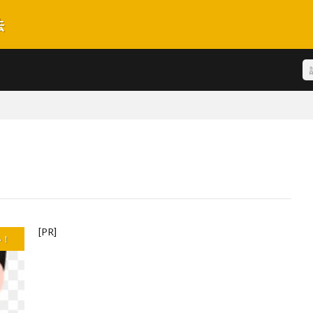
法
酬を得られるための手法や着手する順番を極力わかり易く解説しております。
[PR]
い！