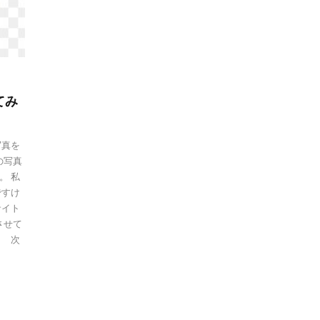
てみ
写真を
の写真
。 私
ですけ
サイト
させて
」 次