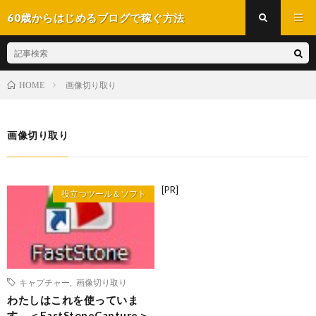
60歳からはじめるブログで稼ぐ方法
画像切り取り
HOME
画像切り取り
[PR]
役立つツール＆ソフト
キャプチャー
,
画像切り取り
わたしはこれを使っていま
す。＜FastStoneCapture＞