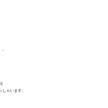
「楽して儲かる商売
、。
利
っしゃいます。