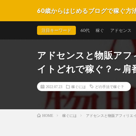
60歳からはじめるブログで稼ぐ方
自らの実体験を元に60才くらいの方でもクリック型報
不明な点はどうぞお気軽にお問合せ下さい。
注目キーワード
60代
稼ぐ
アドセンス
アドセンスと物販アフ
イトどれで稼ぐ？～肩番
2022.07.23
稼ぐには
どの手法で稼ぐ？
稼ぐには
アドセンスと物販アフィリエイ
HOME