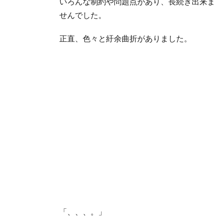
いろんな制約や問題点があり、長続き出来ま
せんでした。
正直、色々と紆余曲折がありました。
「、、、。」