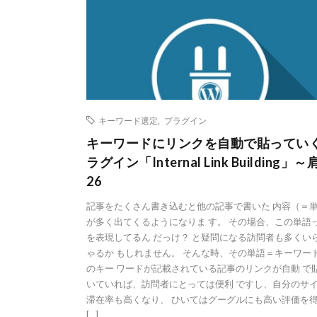
キーワード選定
,
プラグイン
キーワードにリンクを自動で貼ってい
ラグイン「Internal Link Building」
26
記事をたくさん書き込むと他の記事で書いた 内容（＝
が多く出てくるようになりま す。 その場合、この単語
を表現してるん だっけ？ と疑問になる訪問者も多くい
ゃるか もしれません。 そんな時、その単語＝キーワー
のキー ワードが記載されている記事のリンクが自動 で
いていれば、訪問者にとっては便利 ですし、自分のサ
滞在率も高くなり、 ひいてはグーグルにも高い評価を
[…]