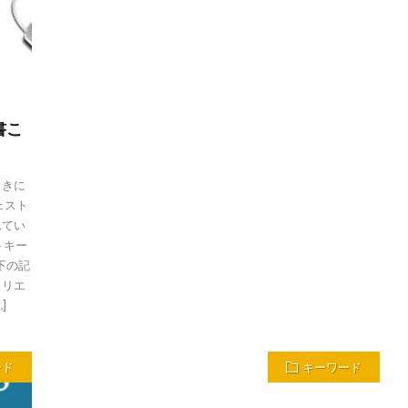
書こ
ときに
ェスト
れてい
トキー
下の記
ィリエ
]
ード
キーワード