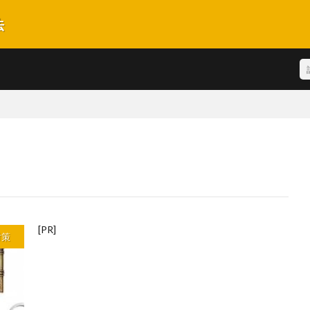
法
酬を得られるための手法や着手する順番を極力わかり易く解説しております。
[PR]
対策