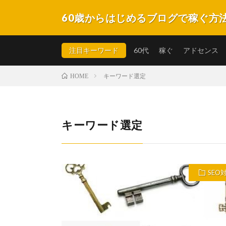
60歳からはじめるブログで稼ぐ方
自らの実体験を元に60才くらいの方でもクリック型報
不明な点はどうぞお気軽にお問合せ下さい。
注目キーワード
60代
稼ぐ
アドセンス
キーワード選定
HOME
キーワード選定
SEO